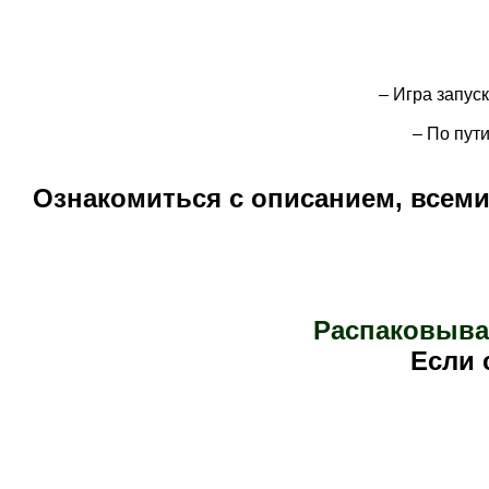
– Игра запус
– По пут
Ознакомиться с описанием, всем
Распаковыва
Е
сли 