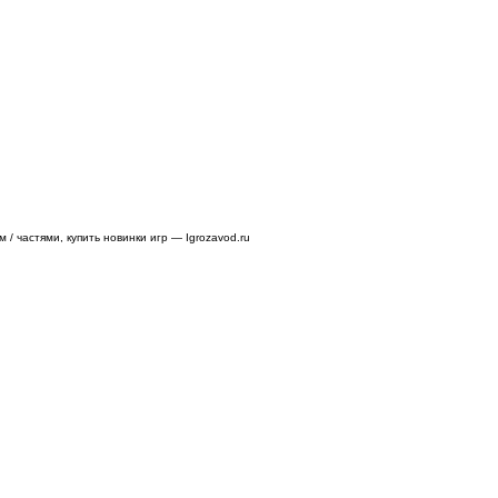
/ частями, купить новинки игр — Igrozavod.ru