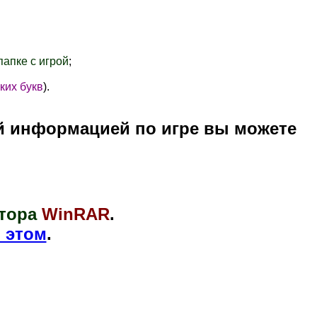
папке с игрой
;
ких букв
).
й информацией по игре вы можете
тора
WinRAR
.
 этом
.