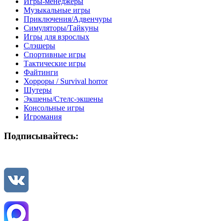
Игры-менеджеры
Музыкальные игры
Приключения/Адвенчуры
Симуляторы/Тайкуны
Игры для взрослых
Слэшеры
Спортивные игры
Тактические игры
Файтинги
Хорроры / Survival horror
Шутеры
Экшены/Стелс-экшены
Консольные игры
Игромания
Подписывайтесь: