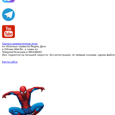
Скачать компьютерные игры
из облачных сервисов Яндекс.Диск
и Облако Mail.Ru, а также из
Telegram/Телеграм
и MAX/МАКС
(без торрента)
на большой скорости, без регистрации, по прямым ссылкам, одним файлом 
Карта сайта