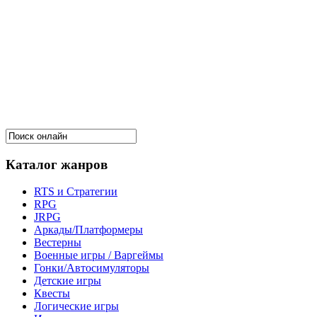
Каталог жанров
RTS и Стратегии
RPG
JRPG
Аркады/Платформеры
Вестерны
Военные игры / Варгеймы
Гонки/Автосимуляторы
Детские игры
Квесты
Логические игры