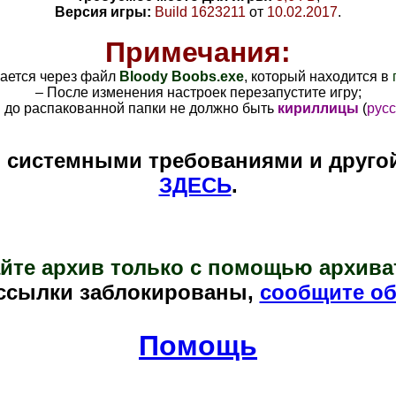
Версия игры:
Build 1623211
от
10.02.2017
.
Примечания:
кается через файл
Bloody Boobs
.exe
, который находится в
– После изменения настроек перезапустите игру;
и до распакованной папки не должно быть
кириллицы
(
русс
и системными требованиями и друго
ЗДЕСЬ
.
йте архив только с помощью архива
ссылки заблокированы,
сообщите об
Помощь