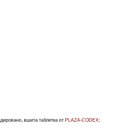
одировано,
вшита таблетка от
PLAZA-CODEX
;