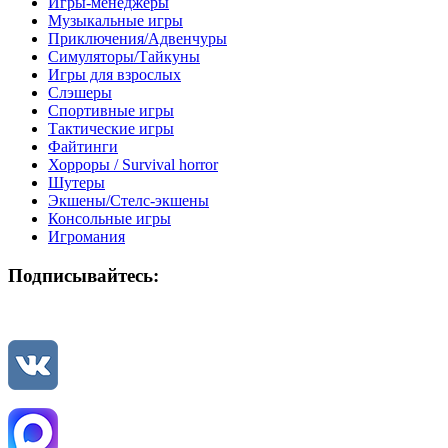
Игры-менеджеры
Музыкальные игры
Приключения/Адвенчуры
Симуляторы/Тайкуны
Игры для взрослых
Слэшеры
Спортивные игры
Тактические игры
Файтинги
Хорроры / Survival horror
Шутеры
Экшены/Стелс-экшены
Консольные игры
Игромания
Подписывайтесь: