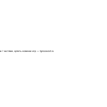
/ частями, купить новинки игр — Igrozavod.ru