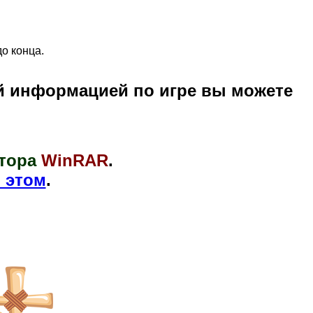
до конца.
й информацией по игре вы можете
тора
WinRAR
.
 этом
.