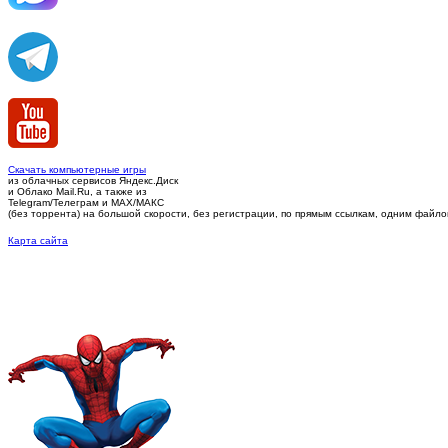
Скачать компьютерные игры
из облачных сервисов Яндекс.Диск
и Облако Mail.Ru, а также из
Telegram/Телеграм
и MAX/МАКС
(без торрента)
на большой скорости, без регистрации, по прямым ссылкам, одним файлом 
Карта сайта