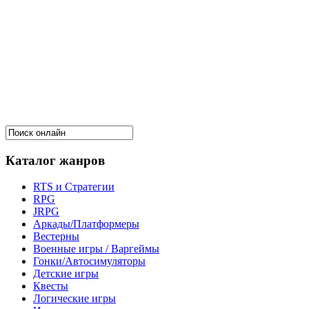
Каталог жанров
RTS и Стратегии
RPG
JRPG
Аркады/Платформеры
Вестерны
Военные игры / Варгеймы
Гонки/Автосимуляторы
Детские игры
Квесты
Логические игры