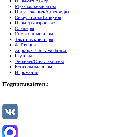
Игры-менеджеры
Музыкальные игры
Приключения/Адвенчуры
Симуляторы/Тайкуны
Игры для взрослых
Слэшеры
Спортивные игры
Тактические игры
Файтинги
Хорроры / Survival horror
Шутеры
Экшены/Стелс-экшены
Консольные игры
Игромания
Подписывайтесь: