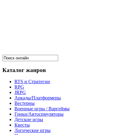
Каталог жанров
RTS и Стратегии
RPG
JRPG
Аркады/Платформеры
Вестерны
Военные игры / Варгеймы
Гонки/Автосимуляторы
Детские игры
Квесты
Логические игры