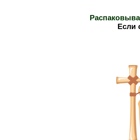
Распаковыва
Е
сли 