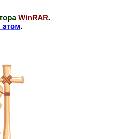
тора
WinRAR
.
 этом
.