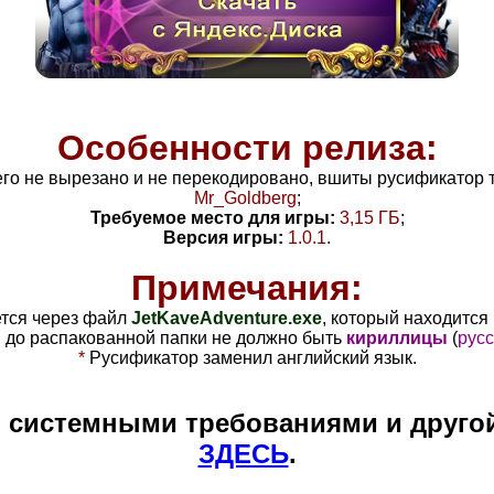
Особенности релиза:
его не вырезано и не перекодировано, вшиты русификатор 
Mr_Goldberg
;
Требуемое место для игры:
3,15 ГБ
;
Версия игры:
1.0.1
.
Примечания:
ется через файл
JetKaveAdventure
.exe
, который находится
и до распакованной папки не должно быть
кириллицы
(
русс
*
Русификатор заменил английский язык.
и системными требованиями и друго
ЗДЕСЬ
.