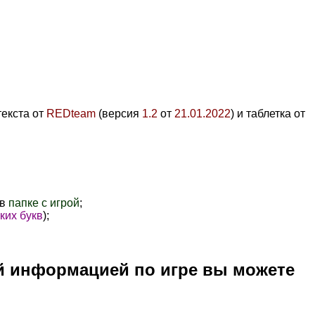
текста от
REDteam
(версия
1.2
от
21.01.2022
) и таблетка от
 в
папке с игрой
;
ких букв
);
й информацией по игре вы можете