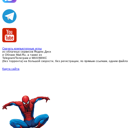
Скачать компьютерные игры
из облачных сервисов Яндекс.Диск
и Облако Mail.Ru, а также из
Telegram/Телеграм
и MAX/МАКС
(без торрента)
на большой скорости, без регистрации, по прямым ссылкам, одним файлом 
Карта сайта