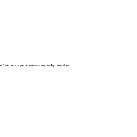
/ частями, купить новинки игр — Igrozavod.ru