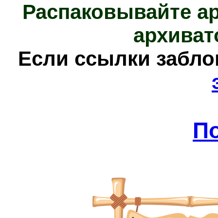
Распаковывайте а
архиват
Е
сли ссылки забл
П