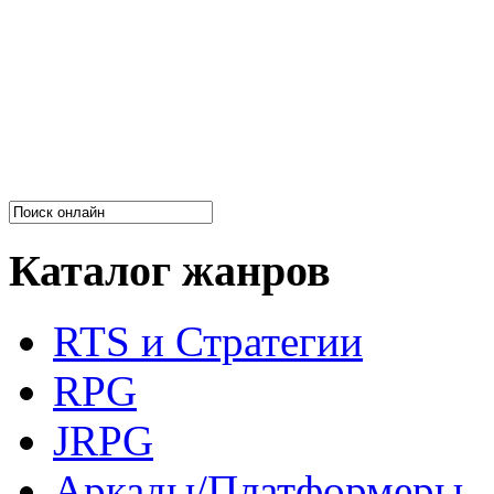
Каталог жанров
RTS и Стратегии
RPG
JRPG
Аркады/Платформеры