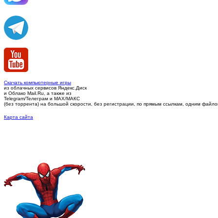
Скачать компьютерные игры
из облачных сервисов Яндекс.Диск
и Облако Mail.Ru, а также из
Telegram/Телеграм
и MAX/МАКС
(без торрента)
на большой скорости, без регистрации, по прямым ссылкам, одним файлом 
Карта сайта