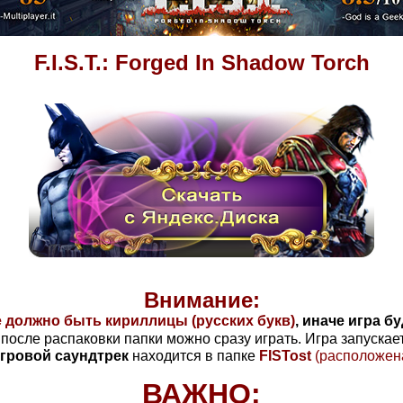
F.I.S.T.: Forged In Shadow Torch
Внимание:
е должно быть кириллицы
(русских букв)
, иначе игра 
, после распаковки папки можно сразу играть. Игра запуска
гровой саундтрек
находится в папке
FISTost
(расположен
ВАЖНО: