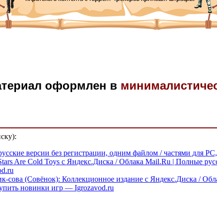
атериал оформлен в
минималистиче
ску):
усские версии без регистрации, одним файлом / частями для PC,
tars Are Cold Toys с Яндекс.Диска / Облака Mail.Ru | Полные ру
d.ru
ьчик-сова (Совёнок): Коллекционное издание с Яндекс.Диска / Обл
упить новинки игр — Igrozavod.ru