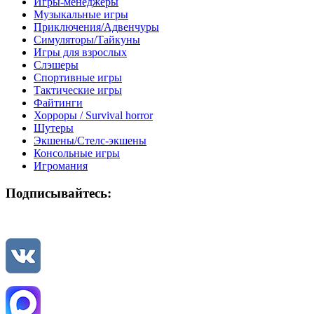
Игры-менеджеры
Музыкальные игры
Приключения/Адвенчуры
Симуляторы/Тайкуны
Игры для взрослых
Слэшеры
Спортивные игры
Тактические игры
Файтинги
Хорроры / Survival horror
Шутеры
Экшены/Стелс-экшены
Консольные игры
Игромания
Подписывайтесь: