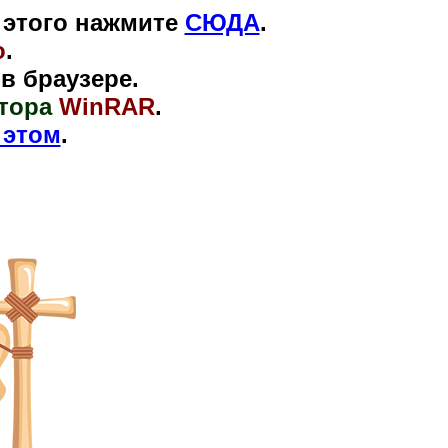
я этого нажмите
СЮДА
.
o
.
 браузере.
тора
WinRAR
.
 этом
.