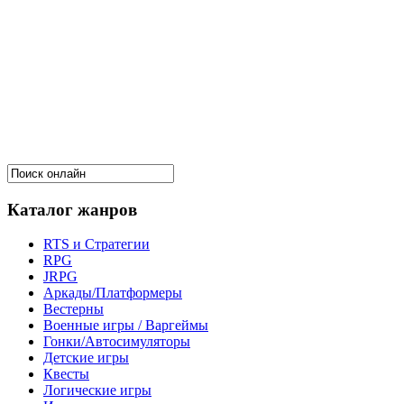
Каталог жанров
RTS и Стратегии
RPG
JRPG
Аркады/Платформеры
Вестерны
Военные игры / Варгеймы
Гонки/Автосимуляторы
Детские игры
Квесты
Логические игры