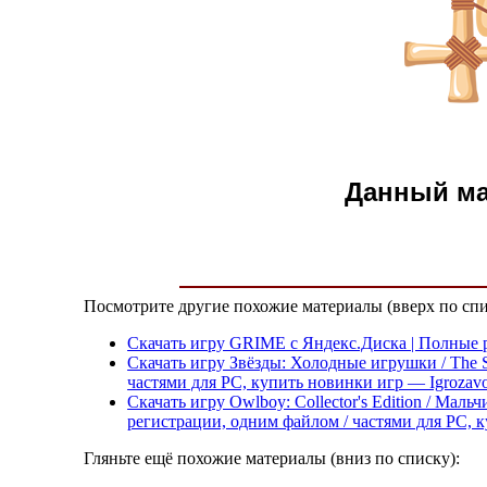
Данный м
Посмотрите другие похожие материалы (вверх по спи
Скачать игру GRIME с Яндекс.Диска | Полные р
Скачать игру Звёзды: Холодные игрушки / The S
частями для PC, купить новинки игр — Igrozavo
Скачать игру Owlboy: Collector's Edition / Мал
регистрации, одним файлом / частями для PC, к
Гляньте ещё похожие материалы (вниз по списку):