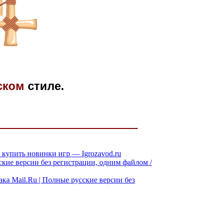
ском
стиле.
 купить новинки игр — Igrozavod.ru
сские версии без регистрации, одним файлом /
ака Mail.Ru | Полные русские версии без