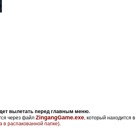
будет вылетать перед главным меню.
ZingangGame.exe
ется через файл
, который находится в
а в распакованной папке)
.