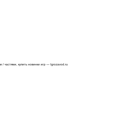
/ частями, купить новинки игр — Igrozavod.ru