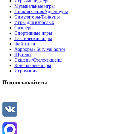
Игры-менеджеры
Музыкальные игры
Приключения/Адвенчуры
Симуляторы/Тайкуны
Игры для взрослых
Слэшеры
Спортивные игры
Тактические игры
Файтинги
Хорроры / Survival horror
Шутеры
Экшены/Стелс-экшены
Консольные игры
Игромания
Подписывайтесь: