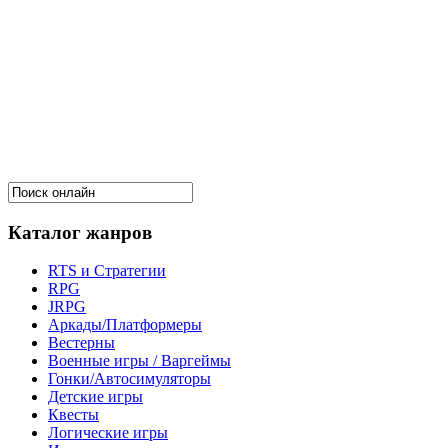
Каталог жанров
RTS и Стратегии
RPG
JRPG
Аркады/Платформеры
Вестерны
Военные игры / Варгеймы
Гонки/Автосимуляторы
Детские игры
Квесты
Логические игры