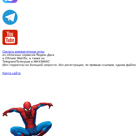
Скачать компьютерные игры
из облачных сервисов Яндекс.Диск
и Облако Mail.Ru, а также из
Telegram/Телеграм
и MAX/МАКС
(без торрента)
на большой скорости, без регистрации, по прямым ссылкам, одним файлом 
Карта сайта