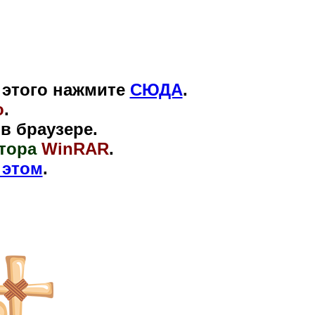
я этого нажмите
СЮДА
.
o
.
 браузере.
тора
WinRAR
.
 этом
.