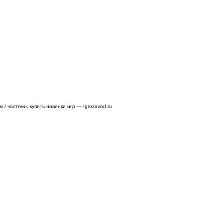
/ частями, купить новинки игр — Igrozavod.ru