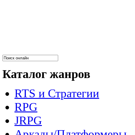
Каталог жанров
RTS и Стратегии
RPG
JRPG
Аркады/Платформеры