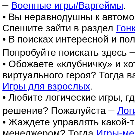
–
Военные игры/Варгеймы
.
• Вы неравнодушны к автомо
Спешите зайти в раздел
Гон
• В поисках интересной и по
Попробуйте поискать здесь
• Обожаете «клубничку» и хо
виртуального героя? Тогда в
Игры для взрослых
.
• Любите логические игры, г
–
решение? Пожалуйста
Лог
• Жаждете управлять какой-
менеджером? Тогда
Игры-м