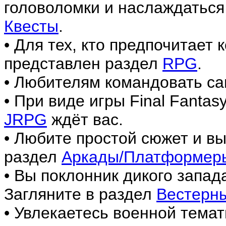
головоломки и наслаждаться
Квесты
.
• Для тех, кто предпочитает
представлен раздел
RPG
.
• Любителям командовать са
• При виде игры Final Fantas
JRPG
ждёт вас.
• Любите простой сюжет и в
раздел
Аркады/Платформер
• Вы поклонник дикого запа
Загляните в раздел
Вестерн
• Увлекаетесь военной темат