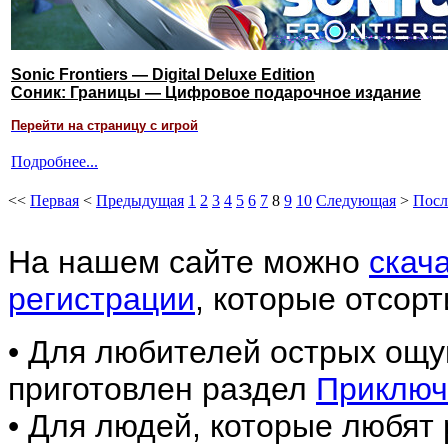
Sonic Frontiers — Digital Deluxe Edition
Соник: Границы — Цифровое подарочное издание
Перейти на страницу с игрой
Подробнее...
<<
Первая
<
Предыдущая
1
2
3
4
5
6
7
8
9
10
Следующая
>
Посл
На нашем сайте м
ожно
скач
регистрации
,
которые отсорт
• Для любителей острых ощу
приготовлен раздел
Приключ
• Для людей, которые любят 