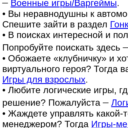
–
Военные игры/Варгеймы
.
• Вы неравнодушны к автомо
Спешите зайти в раздел
Гон
• В поисках интересной и по
Попробуйте поискать здесь
• Обожаете «клубничку» и хо
виртуального героя? Тогда в
Игры для взрослых
.
• Любите логические игры, г
–
решение? Пожалуйста
Лог
• Жаждете управлять какой-
менеджером? Тогда
Игры-м