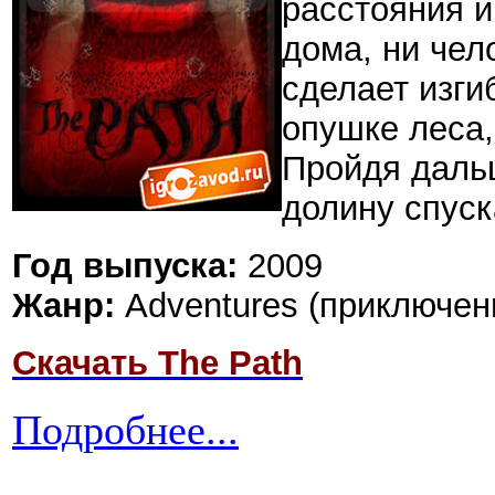
расстояния и
дома, ни чел
сделает изги
опушке леса,
Пройдя дальш
долину спуск
Год выпуска:
2009
Жанр:
Adventures (приключен
Скачать The Path
Подробнее...