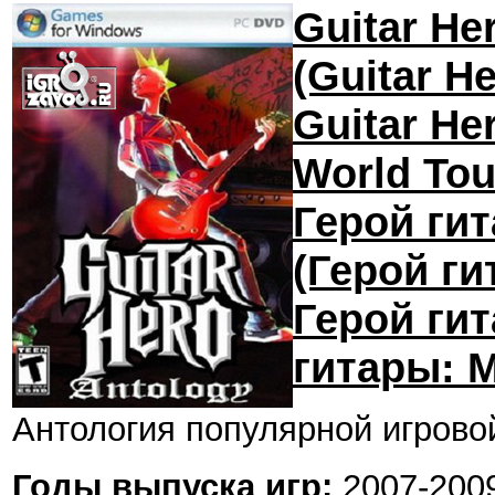
Guitar He
(Guitar He
Guitar He
World Tou
Герой ги
(Герой ги
Герой ги
гитары: 
Антология популярной игровой
Годы выпуска игр:
2007-200