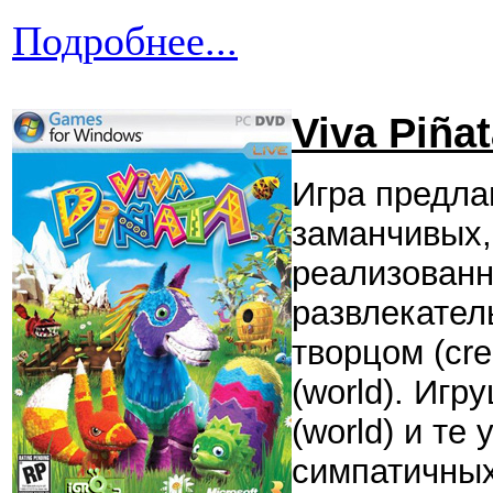
Подробнее...
Viva Piña
Игра предла
заманчивых,
реализованн
развлекател
творцом (cre
(world). Игр
(world) и те 
симпатичных