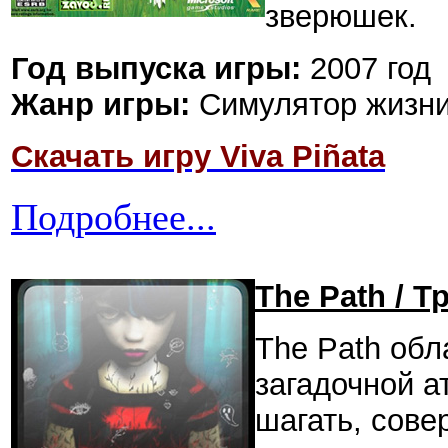
зверюшек.
Год выпуска игры:
2007 год
Жанр игры:
Симулятор жизни /
Скачать игру Viva Piñata
Подробнее...
The Path / Т
The Path обл
загадочной 
шагать, сове