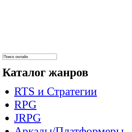
Каталог жанров
RTS и Стратегии
RPG
JRPG
Аркады/Платформеры