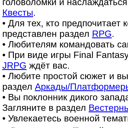
головоломки и наслаждаться
Квесты
.
• Для тех, кто предпочитает
представлен раздел
RPG
.
• Любителям командовать са
• При виде игры Final Fantas
JRPG
ждёт вас.
• Любите простой сюжет и в
раздел
Аркады/Платформер
• Вы поклонник дикого запа
Загляните в раздел
Вестерн
• Увлекаетесь военной темат