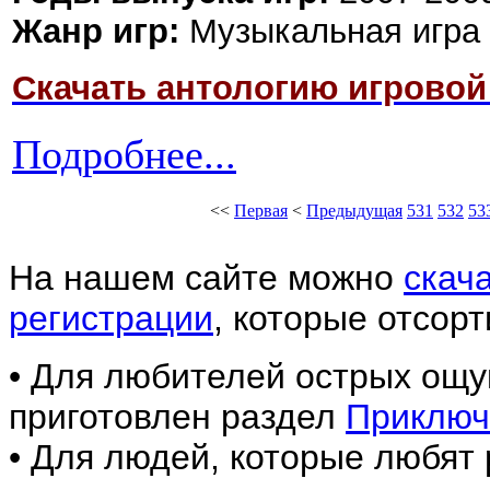
Жанр игр:
Музыкальная игра 
Скачать антологию игровой 
Подробнее...
<<
Первая
<
Предыдущая
531
532
53
На нашем сайте м
ожно
скач
регистрации
,
которые отсорт
• Для любителей острых ощу
приготовлен раздел
Приключ
• Для людей, которые любят 