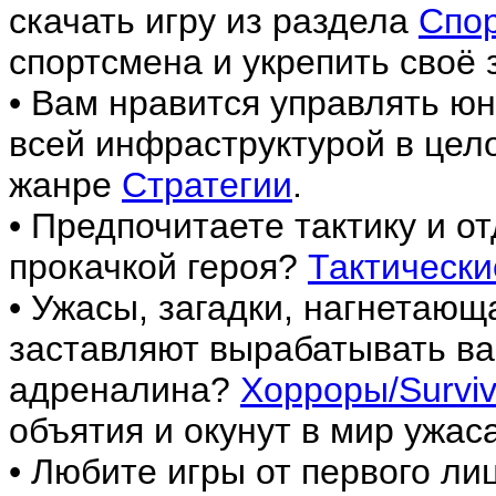
скачать игру из раздела
Спо
спортсмена и укрепить своё 
• Вам нравится управлять ю
всей инфраструктурой в цел
жанре
Стратегии
.
• Предпочитаете тактику и о
прокачкой героя?
Тактически
• Ужасы, загадки, нагнетаю
заставляют вырабатывать ва
адреналина?
Хорроры/Surviva
объятия и окунут в мир ужаса
• Любите игры от первого лиц