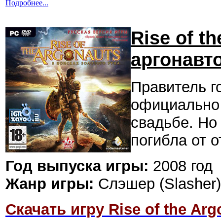
Подробнее...
Rise of t
аргонавто
Правитель г
официально
свадьбе. Но
погибла от 
Год выпуска игры:
2008 год
Жанр игры:
Слэшер (Slasher
Скачать игру Rise of the Arg